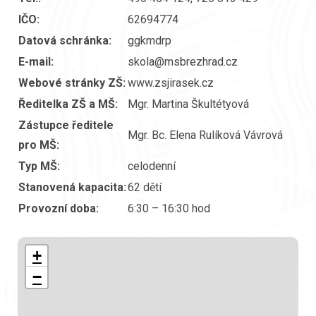
IČO:
62694774
Datová schránka:
ggkmdrp
E-mail:
skola@msbrezhrad.cz
Webové stránky ZŠ:
www.zsjirasek.cz
Ředitelka ZŠ a MŠ:
Mgr. Martina Škultétyová
Zástupce ředitele
Mgr. Bc. Elena Rulíková Vávrová
pro MŠ:
Typ MŠ:
celodenní
Stanovená kapacita:
62 dětí
Provozní doba:
6:30 – 16:30 hod
+
−