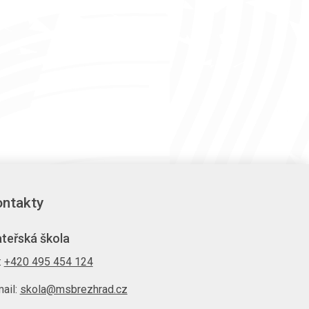
ntakty
teřská škola
.:
+420 495 454 124
ail:
skola@msbrezhrad.cz