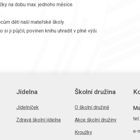
ovičky na dobu max. jednoho měsíce.
ům dětí naší mateřské školy.
 si ji půjčil, povinen knihu uhradit v plné výši.
Jídelna
Školní družina
Ko
Jídelníček
O školní družině
Ma
tel
Zdravá školní jídelna
Akce školní družiny
e-m
Kroužky